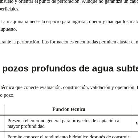
suelo y orientar el punto de perforación. Aunque no garantiza un caudal 
rficiales.
. La maquinaria necesita espacio para ingresar, operar y manejar los mat
supuesto.
rante la perforación. Las formaciones encontradas permiten ajustar el m
s pozos profundos de agua subt
técnica que conecte evaluación, construcción, validación y operación. 
io pozo.
Función técnica
Presenta el enfoque general para proyectos de captación a
V
mayor profundidad
Permite conocer el rendimiento hidráulico después de construir