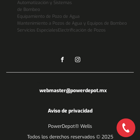
y
equipamiento de pozos
, garantizando resultados
Automatización y Sistemas
eficientes y duraderos.
de Bombeo
Equipamiento de Pozo de Agua
Mantenimiento a Pozos de Agua y Equipos de Bombeo
Contenido
[
ocultar
]
Servicios Especiales
Electrificación de Pozos
1
¿Qué es la perforación rotaria directa con lodos?
2
Ventajas de la perforación rotaria con lodos
3
¿Cuándo utilizar la perforación rotaria con lodos?
4
Proceso de perforación rotaria directa con lodos
5
Servicios complementarios para pozos de agua
6
Preguntas frecuentes sobre perforación rotaria con
lodos
Envíanos tu cotización al correo:
6.1
¿Qué función cumplen los lodos en la
webmaster@powerdepot.mx
perforación?
6.2
¿En qué tipo de terrenos se recomienda este
Aviso de privacidad
método?
6.3
¿Es un método seguro?
PowerDepot® Wells
6.4
¿Qué profundidad se puede alcanzar?
6.5
¿Es necesario realizar un estudio previo?
Todos los derechos reservados © 2025