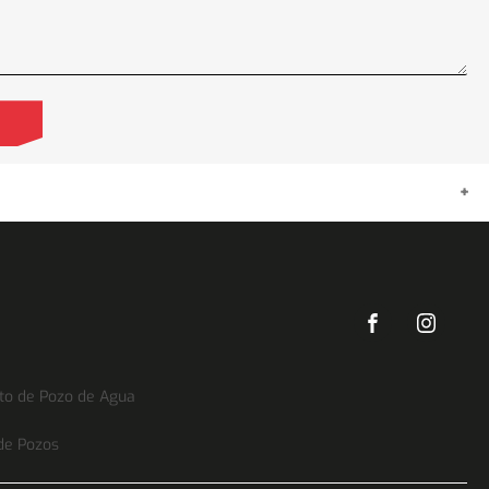
 industriales y rurales en México. Este proceso permite
ble.
de pozos
y
sistemas de bombeo
, garantizando proyectos
to de Pozo de Agua
 de Pozos