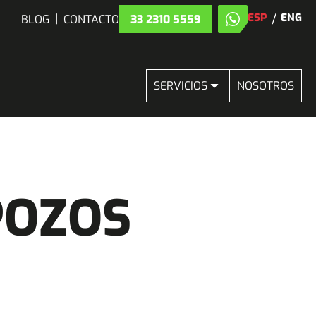
|
ESP
/
ENG
BLOG
CONTACTO
33 2310 5559
SERVICIOS
NOSOTROS
POZOS