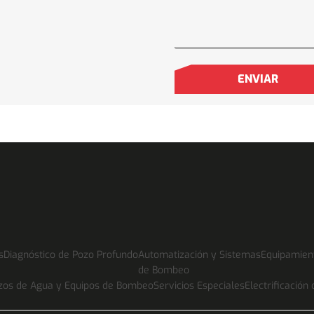
 agua
al para garantizar el suministro de agua en zonas agrícolas,
ializadas que aseguran un abastecimiento constante y confia
 incluye
estudios geohidrológicos
, perforación,
equipamiento 
s
Diagnóstico de Pozo Profundo
Automatización y Sistemas
Equipamien
de Bombeo
zos de Agua y Equipos de Bombeo
Servicios Especiales
Electrificación