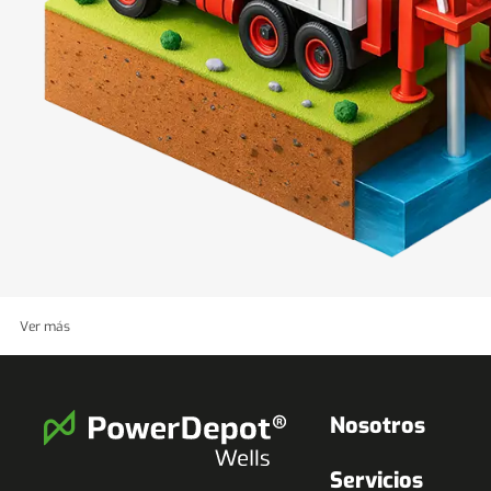
Ver más
Aforo de Bombeo
Nosotros
El
aforo de bombeo
es un procedimiento técnico esencial p
dinámico y el comportamiento del acuífero bajo condicion
Servicios