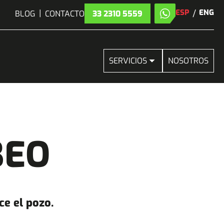
|
ESP
/
ENG
BLOG
CONTACTO
33 2310 5559
SERVICIOS
NOSOTROS
BEO
ce el pozo.