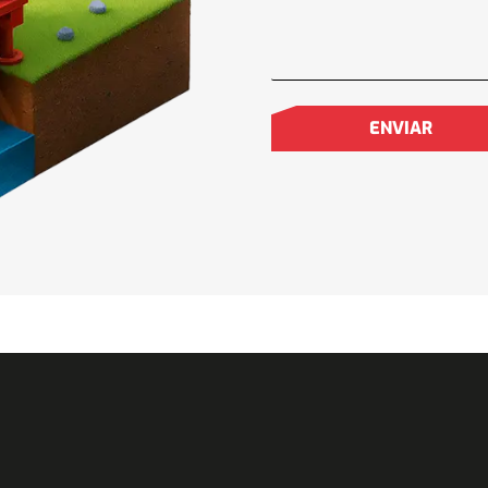
ara determinar la capacidad de producción de un pozo de agua
es reales de operación.