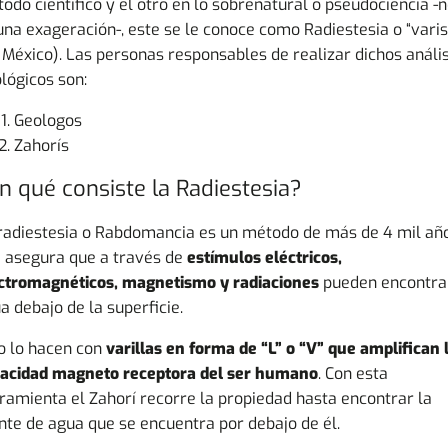
odo científico y el otro en lo sobrenatural o pseudociencia -
una exageración-, este se le conoce como
Radiestesia
o “varis
 México). Las personas responsables de realizar dichos anális
lógicos son:
Geologos
Zahorís
n qué consiste la Radiestesia?
radiestesia o Rabdomancia es un método de más de 4 mil añ
 asegura que a través de
estímulos eléctricos,
ctromagnéticos, magnetismo y radiaciones
pueden encontra
a debajo de la superficie.
o lo hacen con
varillas en forma de “L” o “V” que amplifican 
acidad magneto receptora del ser humano
. Con esta
ramienta el Zahorí recorre la propiedad hasta encontrar la
nte de agua que se encuentra por debajo de él.