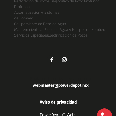
Perforación de Pozos
Diagnóstico de Pozo Profundo
Profundos
Automatización y Sistemas
de Bombeo
Equipamiento de Pozo de Agua
Mantenimiento a Pozos de Agua y Equipos de Bombeo
Servicios Especiales
Electrificación de Pozos
Envíanos tu cotización al correo:
webmaster@powerdepot.mx
Aviso de privacidad
PowerDepot® Wells